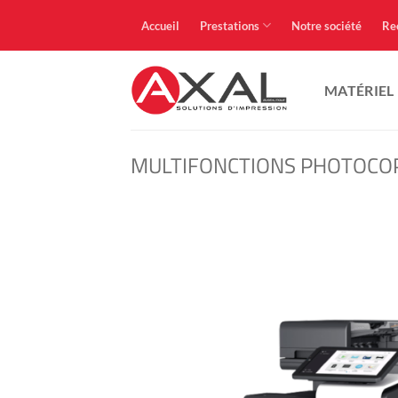
Passer
Accueil
Prestations
Notre société
Re
au
contenu
MATÉRIEL
MULTIFONCTIONS PHOTOCO