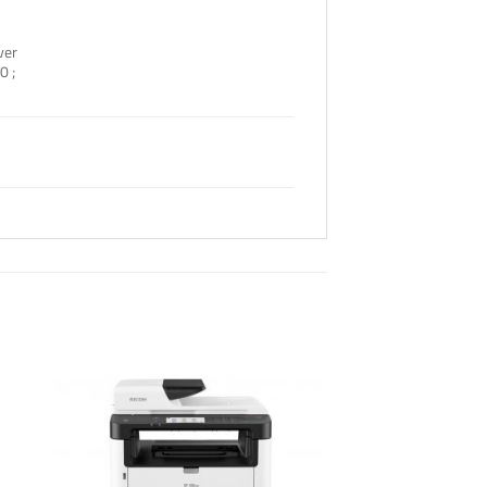
ver
0 ;