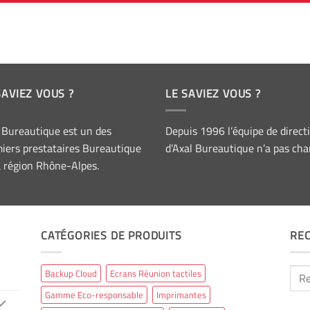
SAVIEZ VOUS ?
LE SAVIEZ VOUS ?
 Bureautique est un des
Depuis 1996 l’équipe de direct
iers prestataires Bureautique
d’Axal Bureautique n’a pas cha
a région Rhône-Alpes.
CATÉGORIES DE PRODUITS
RE
Rech
Backup Cloud
Ecrans Réunion tactiles
pour 
Gamme Eco-responsable
Imprimantes