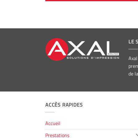
LE 
Axal
prem
de l
ACCÈS RAPIDES
Accueil
Prestations