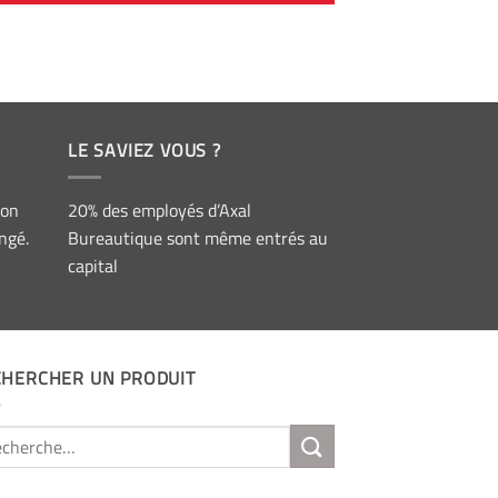
LE SAVIEZ VOUS ?
ion
20% des employés d’Axal
ngé.
Bureautique sont même entrés au
capital
CHERCHER UN PRODUIT
erche
: