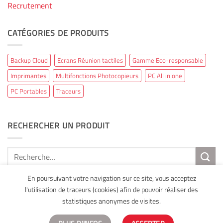
Recrutement
CATÉGORIES DE PRODUITS
Backup Cloud
Ecrans Réunion tactiles
Gamme Eco-responsable
Imprimantes
Multifonctions Photocopieurs
PC All in one
PC Portables
Traceurs
RECHERCHER UN PRODUIT
Recherche
pour :
En poursuivant votre navigation sur ce site, vous acceptez
l'utilisation de traceurs (cookies) afin de pouvoir réaliser des
statistiques anonymes de visites.
Mentions légales
Copyright 2026 ©
AXAL Bureautique
Site
développé par Web Runner Agence Web 360