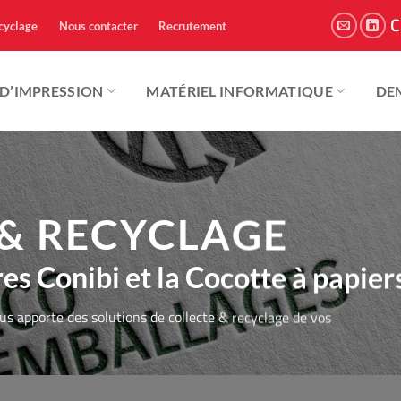
C
cyclage
Nous contacter
Recrutement
 D’IMPRESSION
MATÉRIEL INFORMATIQUE
DE
UN
Z LA GAMME
 MATÉRIEL
 PAS QUEL
UTEUR DÉDIÉ
 & RECYCLAGE
CTILES 4K
ONSABLE
IQUE ?
CHOISIR ?
R APPEL
es Conibi et la Cocotte à papier
s de nombreuses
 large gamme
ogie Zéro Chaleur !
mmes de produits
l photocopieur est fait pour vous.
al
us apporte des solutions de collecte & recyclage de vos
s votre devis personnalisé ensuite !
ouveau partenaire pour la vente la location et la
votre nouveau partenaire pour la vente,
'impressions respectueuses de l'environnement et aux
olutions informatiques, du PC portable,
riels, des posters, des photos
utions de stockage Cloud.
haute qualité en grand format.
ACTEZ-NOUS