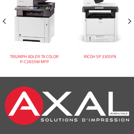
TRIUMPH ADLER TA COLOR
RICOH SP 330SFN
P-C2655W MFP