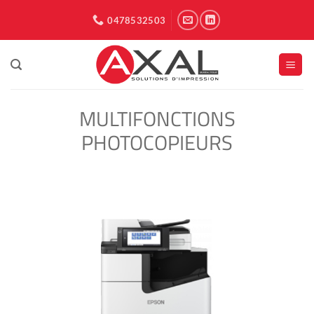
Passer
0478532503
au
contenu
MULTIFONCTIONS
PHOTOCOPIEURS