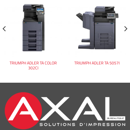
TRIUMPH ADLER TA COLOR
TRIUMPH ADLER TA 5057I
302CI