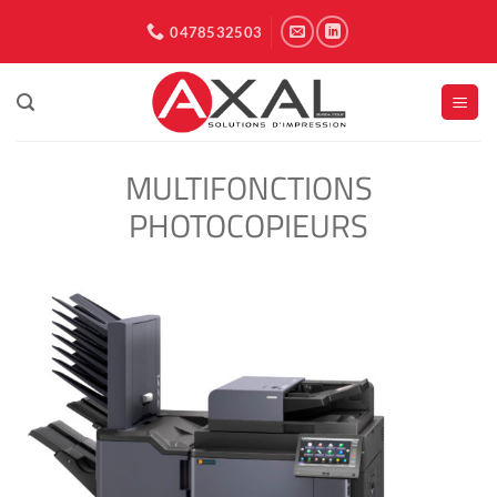
Passer
0478532503
au
contenu
MULTIFONCTIONS
PHOTOCOPIEURS