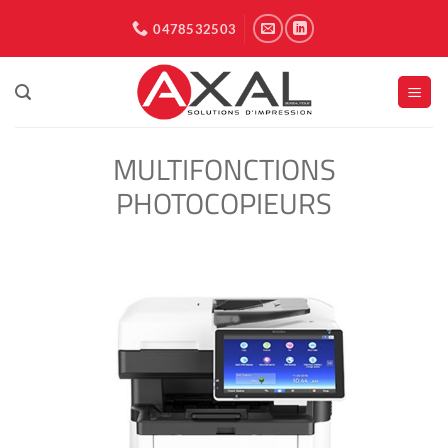
Passer
0478532503
au
contenu
MULTIFONCTIONS
PHOTOCOPIEURS