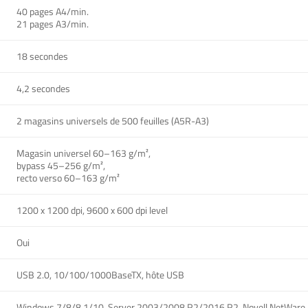
40 pages A4/min.
21 pages A3/min.
18 secondes
4,2 secondes
2 magasins universels de 500 feuilles (A5R-A3)
Magasin universel 60–163 g/m²,
bypass 45–256 g/m²,
recto verso 60–163 g/m²
1200 x 1200 dpi, 9600 x 600 dpi level
Oui
USB 2.0, 10/100/1000BaseTX, hôte USB
Windows 7/8/8.1/10, Server 2003/2008 R2/2016 R2, Novell NetWare, 