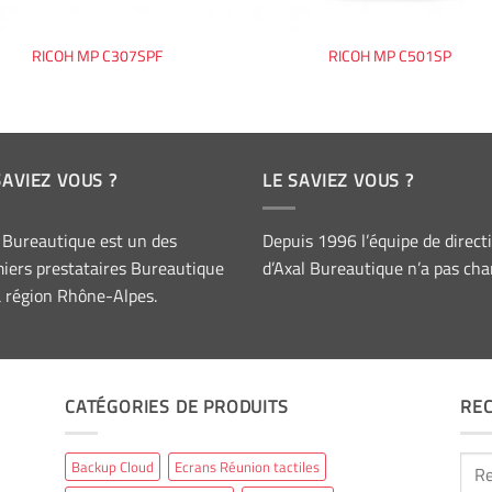
RICOH MP C307SPF
RICOH MP C501SP
SAVIEZ VOUS ?
LE SAVIEZ VOUS ?
 Bureautique est un des
Depuis 1996 l’équipe de direct
iers prestataires Bureautique
d’Axal Bureautique n’a pas cha
a région Rhône-Alpes.
CATÉGORIES DE PRODUITS
RE
Rech
Backup Cloud
Ecrans Réunion tactiles
pour 