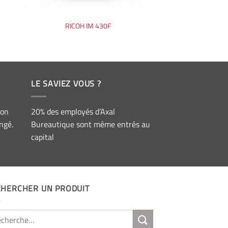
RICOH IM 430F
LE SAVIEZ VOUS ?
ion
20% des employés d’Axal
ngé.
Bureautique sont même entrés au
capital
CHERCHER UN PRODUIT
erche
: