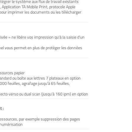
tégrer le système aux flux de travail existants
, Application TA Mobile Print, protocole Apple
 pour imprimer les documents ou les télécharger
ivée » ne libère vos impression qu’à la saisie d’un
nnel vous permet en plus de protéger les données
 sources papier
ndard ou boîte aux lettres 7 plateaux en option
00 feuilles, agrafage jusqu’à 65 feuilles,
ecto verso ou dual scan (jusqu’à 160 ipm) en option
t :
essources, par exemple suppression des pages
 numérisation