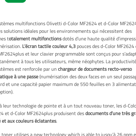
stèmes multifonctions Olivetti d-Color MF2624 et d-Color MF262
es solutions idéales pour les environnements qui nécessitent des
es t
otalement multifonctions
dotés d’une haute qualité d’impress
érisation.
L’écran tactile couleur 4,3
pouces des d-Color MF2624 
MF2624plus et leur clavier programmable sont conçus pour s’adap
tanément à tous les utilisateurs, même néophytes. La productivit
stèmes est renforcée par un
chargeur de documents recto-verso
tique à une passe
(numérisation des deux faces en un seul passa
rd et une capacité papier maximum de 550 feuilles en 3 alimentat
ption).
à leur technologie de pointe et à un tout nouveau toner, les d-Col
 et d-Color MF2624plus produisent des
documents d’une très g
té et aux couleurs éclatantes
.
 toner utilises a new technology which is able to jusqu’à 26 ppm 