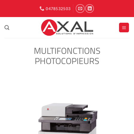
Passer
0478532503
au
contenu
MULTIFONCTIONS
PHOTOCOPIEURS