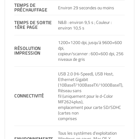
TEMPS DE
Environ 29 secondes ou moins
PRÉCHAUFFAGE
N&B : environ 9,5 s ; Couleur :
TEMPS DE SORTIE
1ÈRE PAGE
environ 10,5 s
1200×1200 dpi, jusqu'à 9600×600
dpi,
RÉSOLUTION
IMPRESSION
copieur/scanner : 600×600 dpi, 256
niveaux de gris
USB 2.0 (Hi-Speed), USB Host,
Ethernet Gigabit
(10BaseT/100BaseTX/1000BaseT),
Réseau sans
CONNECTIVITÉ
fil (uniquement pour le d-Color
MF2624plus),
emplacement pour carte SD/SDHC
(cartes non
comprises
Tous les systèmes d'exploitation
Windows en cours, Mac OS X