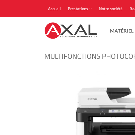
Passer
Accueil
Prestations
Notre société
Re
au
contenu
MATÉRIEL
MULTIFONCTIONS PHOTOCO