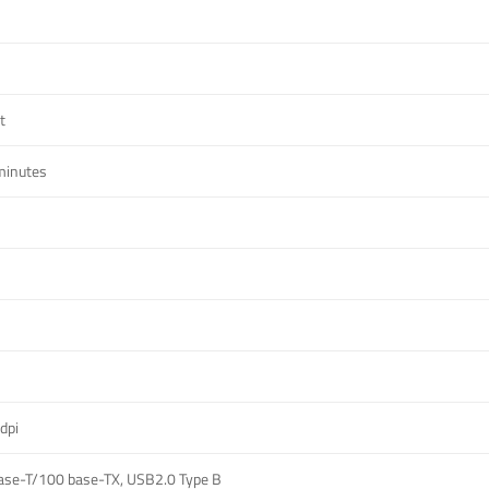
t
minutes
dpi
ase-T/100 base-TX, USB2.0 Type B