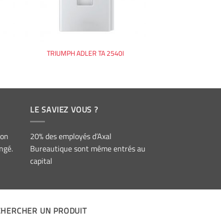
TRIUMPH ADLER TA 2540I
LE SAVIEZ VOUS ?
ion
20% des employés d’Axal
ngé.
Bureautique sont même entrés au
capital
CHERCHER UN PRODUIT