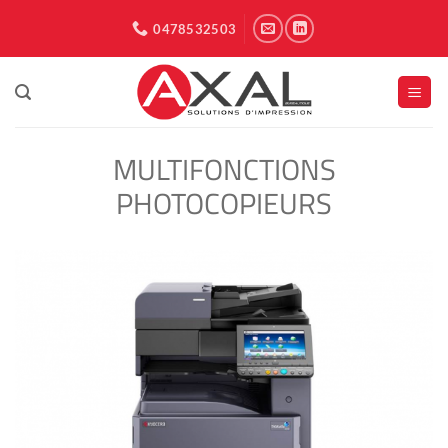
Passer
0478532503
au
contenu
MULTIFONCTIONS
PHOTOCOPIEURS