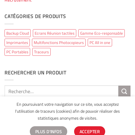
CATÉGORIES DE PRODUITS
Backup Cloud
Ecrans Réunion tactiles
Gamme Eco-responsable
Imprimantes
Multifonctions Photocopieurs
PC All in one
PC Portables
Traceurs
RECHERCHER UN PRODUIT
Recherche
pour :
En poursuivant votre navigation sur ce site, vous acceptez
l'utilisation de traceurs (cookies) afin de pouvoir réaliser des
statistiques anonymes de visites.
Mentions légales
Copyright 2026 ©
AXAL Bureautique
Site
développé par Web Runner Agence Web 360
PLUS D'INFOS
ACCEPTER