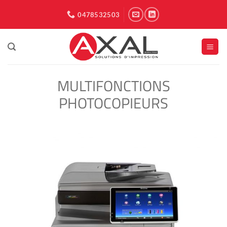
Passer
0478532503
au
contenu
MULTIFONCTIONS
PHOTOCOPIEURS