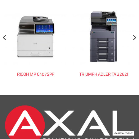
RICOH MP C407SPF
TRIUMPH ADLER TA 3262I