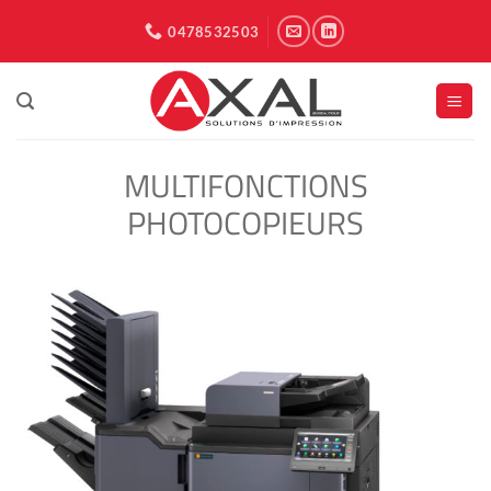
Passer
0478532503
au
contenu
MULTIFONCTIONS
PHOTOCOPIEURS