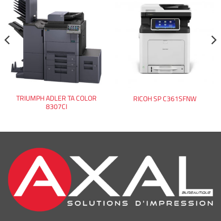
TRIUMPH ADLER TA COLOR
RICOH SP C361SFNW
8307CI