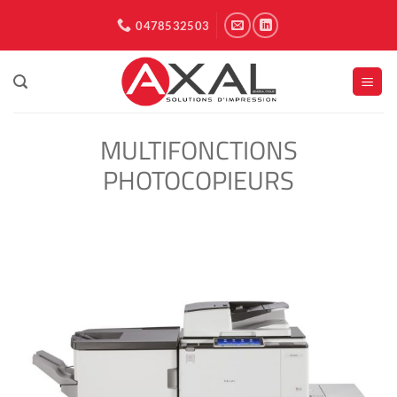
Passer
0478532503
au
contenu
MULTIFONCTIONS
PHOTOCOPIEURS