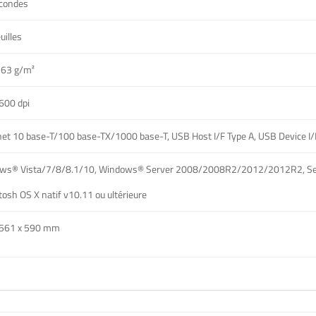
econdes
uilles
163 g/m²
600 dpi
et 10 base-T/100 base-TX/1000 base-T, USB Host I/F Type A, USB Device I/
ws® Vista/7/8/8.1/10, Windows® Server 2008/2008R2/2012/2012R2, Se
osh OS X natif v10.11 ou ultérieure
 561 x 590 mm