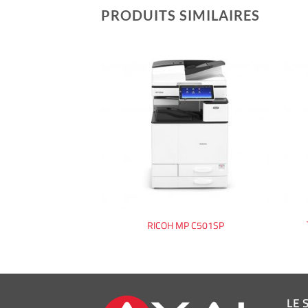
PRODUITS SIMILAIRES
DLER TA 2256
RICOH MP C501SP
LE 