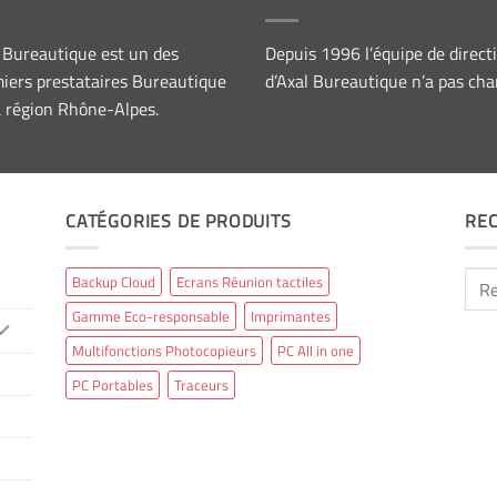
 Bureautique est un des
Depuis 1996 l’équipe de direct
iers prestataires Bureautique
d’Axal Bureautique n’a pas cha
a région Rhône-Alpes.
CATÉGORIES DE PRODUITS
RE
Rech
Backup Cloud
Ecrans Réunion tactiles
pour 
Gamme Eco-responsable
Imprimantes
Multifonctions Photocopieurs
PC All in one
PC Portables
Traceurs