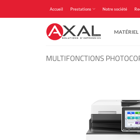
Passer
Accueil
Prestations
Notre société
Re
au
contenu
MATÉRIEL
MULTIFONCTIONS PHOTOCO