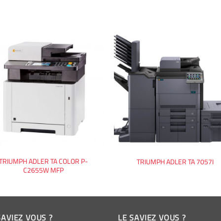
TRIUMPH ADLER TA COLOR P-
TRIUMPH ADLER TA 7057I
C2655W MFP
SAVIEZ VOUS ?
LE SAVIEZ VOUS ?