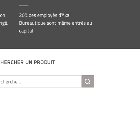
ion
20% des employés d’Axal
ngé.
Bureautique sont même entrés au
capital
CHERCHER UN PRODUIT
erche
: