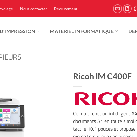
C
cyclage
Nous contacter
Recrutement
 D’IMPRESSION
MATÉRIEL INFORMATIQUE
DE
PIEURS
Ricoh IM C400F
Ce multifonction intelligent A4
documents A4 en toute simplic
tactile 10,1 pouces et propose
même temps que vos besoins.