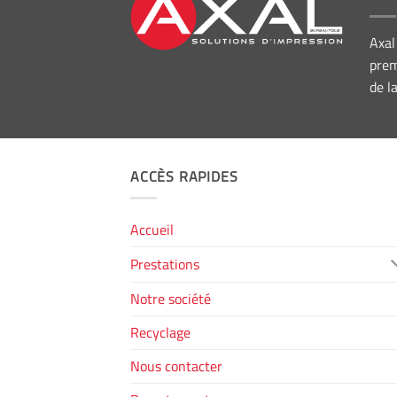
Axal
prem
de l
ACCÈS RAPIDES
Accueil
Prestations
Notre société
Recyclage
Nous contacter