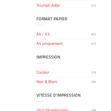
Triumph Adler
(21)
FORMAT PAPIER
A4 / A3
(61)
A4 uniquement
(47)
IMPRESSION
Couleur
(73)
Noir & Blanc
(35)
VITESSE D’IMPRESSION
20 à 29 pages/min
(29)