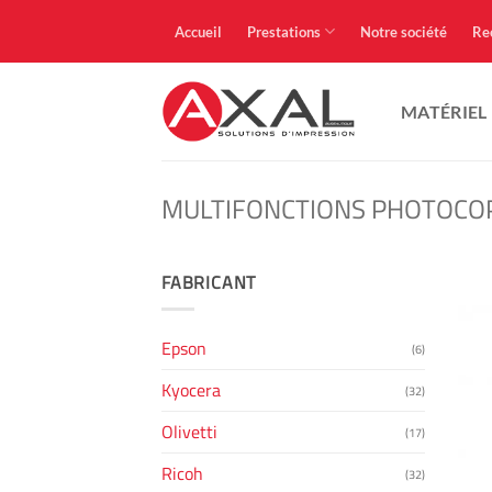
Passer
Accueil
Prestations
Notre société
Re
au
contenu
MATÉRIEL
MULTIFONCTIONS PHOTOCO
FABRICANT
Epson
(6)
Kyocera
(32)
Olivetti
(17)
Ricoh
(32)