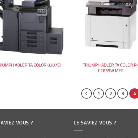
TRIUMPH ADLER TA COLOR P
RIUMPH ADLER TA COLOR 8307CI
C2655W MFP
1
2
3
4
SAVIEZ VOUS ?
LE SAVIEZ VOUS ?