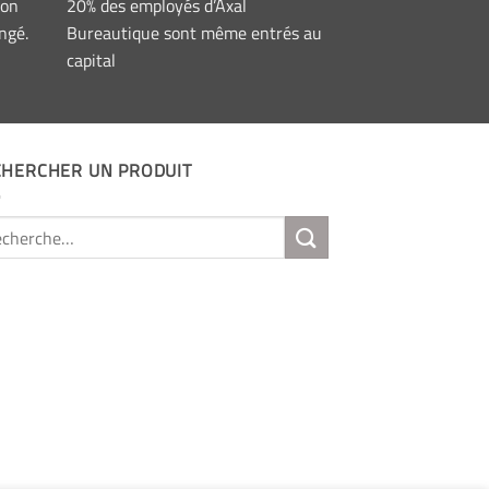
ion
20% des employés d’Axal
ngé.
Bureautique sont même entrés au
capital
CHERCHER UN PRODUIT
erche
: