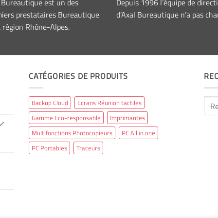
 Bureautique est un des
Depuis 1996 l’équipe de direct
iers prestataires Bureautique
d’Axal Bureautique n’a pas cha
a région Rhône-Alpes.
CATÉGORIES DE PRODUITS
RE
Rech
Backup Cloud
Ecrans Réunion tactiles
pour 
Gamme Eco-responsable
Imprimantes
Multifonctions Photocopieurs
PC All in one
PC Portables
Traceurs