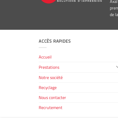
Axal
prem
de l
ACCÈS RAPIDES
Accueil
Prestations
Notre société
Recyclage
Nous contacter
Recrutement