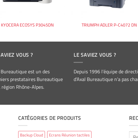
KYOCERA ECOSYS P3045DN
TRIUMPH ADLER P-C4072 DN
SAVIEZ VOUS ?
LE SAVIEZ VOUS ?
 Bureautique est un des
Depuis 1996 l’équipe de direct
iers prestataires Bureautique
d’Axal Bureautique n’a pas cha
a région Rhône-Alpes.
CATÉGORIES DE PRODUITS
RE
Rech
Backup Cloud
Ecrans Réunion tactiles