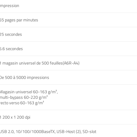
Impression
55 pages par minutes
25 secondes
6.6 secondes
1 magasin universel de 500 feuilles(A6R-A4)
De 500 à 5000 impressions
Magasin universel 60-163 g/m²,
multi-bypass 60-220 g/m²
recto verso 60-163 g/m²
1 200 x 1 200 dpi
USB 2.0, 10/100/1000BaseTX, USB-Host (2), SD-slot