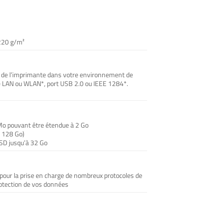
220 g/m²
e de l’imprimante dans votre environnement de
rte LAN ou WLAN*, port USB 2.0 ou IEEE 1284*.
o pouvant être étendue à 2 Go
u 128 Go)
 SD jusqu’à 32 Go
 pour la prise en charge de nombreux protocoles de
rotection de vos données