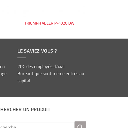
TRIUMPH ADLER P-4020 DW
LE SAVIEZ VOUS ?
ion
20% des employés d’Axal
ngé.
Bureautique sont même entrés au
capital
CHERCHER UN PRODUIT
erche