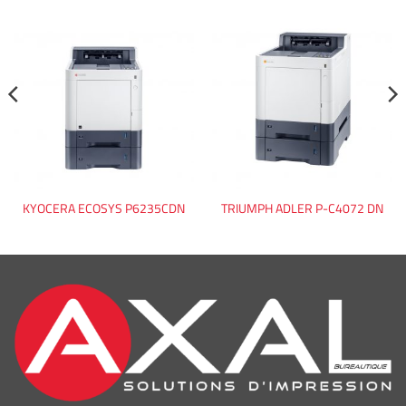
KYOCERA ECOSYS P6235CDN
TRIUMPH ADLER P-C4072 DN