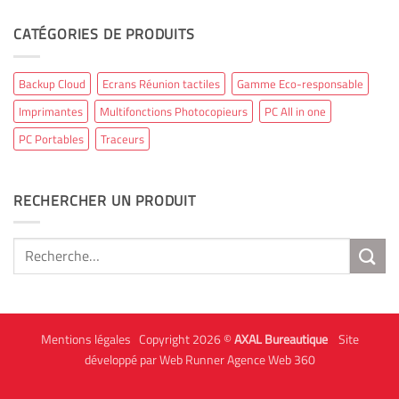
CATÉGORIES DE PRODUITS
Backup Cloud
Ecrans Réunion tactiles
Gamme Eco-responsable
Imprimantes
Multifonctions Photocopieurs
PC All in one
PC Portables
Traceurs
RECHERCHER UN PRODUIT
Recherche
pour :
Mentions légales
Copyright 2026 ©
AXAL Bureautique
Site
développé par Web Runner Agence Web 360