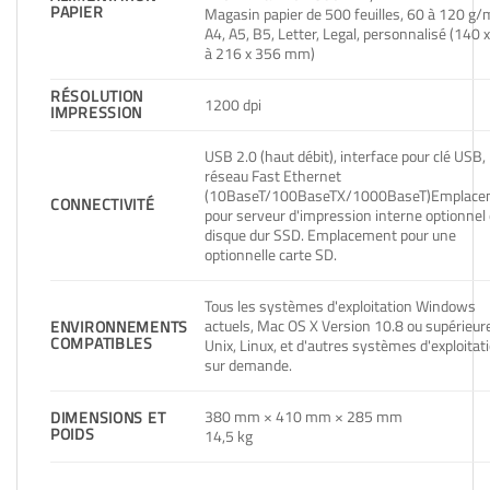
PAPIER
Magasin papier de 500 feuilles, 60 à 120 g/
A4, A5, B5, Letter, Legal, personnalisé (140 
à 216 x 356 mm)
RÉSOLUTION
1200 dpi
IMPRESSION
USB 2.0 (haut débit), interface pour clé USB,
réseau Fast Ethernet
(10BaseT/100BaseTX/1000BaseT)Emplace
CONNECTIVITÉ
pour serveur d'impression interne optionnel
disque dur SSD. Emplacement pour une
optionnelle carte SD.
Tous les systèmes d'exploitation Windows
actuels, Mac OS X Version 10.8 ou supérieur
ENVIRONNEMENTS
COMPATIBLES
Unix, Linux, et d'autres systèmes d'exploitat
sur demande.
380 mm × 410 mm × 285 mm
DIMENSIONS ET
POIDS
14,5 kg