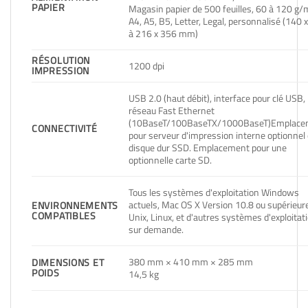
PAPIER
Magasin papier de 500 feuilles, 60 à 120 g/
A4, A5, B5, Letter, Legal, personnalisé (140 
à 216 x 356 mm)
RÉSOLUTION
1200 dpi
IMPRESSION
USB 2.0 (haut débit), interface pour clé USB,
réseau Fast Ethernet
(10BaseT/100BaseTX/1000BaseT)Emplace
CONNECTIVITÉ
pour serveur d'impression interne optionnel
disque dur SSD. Emplacement pour une
optionnelle carte SD.
Tous les systèmes d'exploitation Windows
actuels, Mac OS X Version 10.8 ou supérieur
ENVIRONNEMENTS
COMPATIBLES
Unix, Linux, et d'autres systèmes d'exploitat
sur demande.
380 mm × 410 mm × 285 mm
DIMENSIONS ET
POIDS
14,5 kg