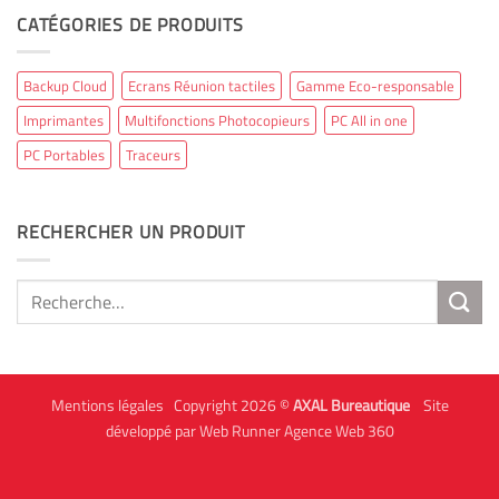
CATÉGORIES DE PRODUITS
Backup Cloud
Ecrans Réunion tactiles
Gamme Eco-responsable
Imprimantes
Multifonctions Photocopieurs
PC All in one
PC Portables
Traceurs
RECHERCHER UN PRODUIT
Recherche
pour :
Mentions légales
Copyright 2026 ©
AXAL Bureautique
Site
développé par Web Runner Agence Web 360