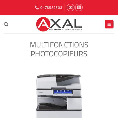
Passer
0478532503
au
contenu
MULTIFONCTIONS
PHOTOCOPIEURS