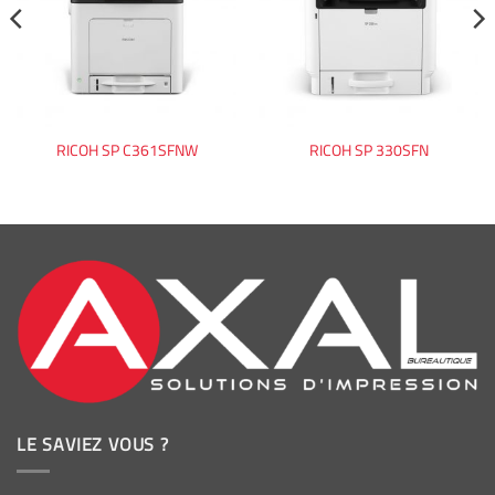
RICOH SP C361SFNW
RICOH SP 330SFN
LE SAVIEZ VOUS ?