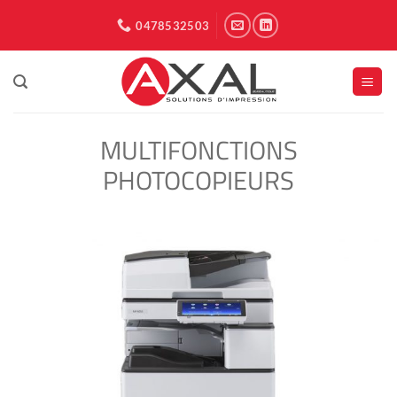
Passer
0478532503
au
contenu
MULTIFONCTIONS
PHOTOCOPIEURS