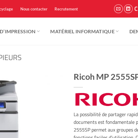
C
cyclage
Nous contacter
Recrutement
 D’IMPRESSION
MATÉRIEL INFORMATIQUE
DE
PIEURS
Ricoh MP 2555S
La possibilité de partager rap
documents est fondamentale p
2555SP permet aux groupes de t
fonctions faciles d’utilisation. 