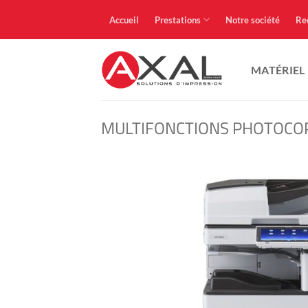
Passer
Accueil
Prestations
Notre société
Re
au
contenu
MATÉRIEL
MULTIFONCTIONS PHOTOCO