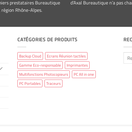
iers prestataires Bureautique
d’Axal Bureautique n’a pas cha
a région Rhône-Alpes.
CATÉGORIES DE PRODUITS
RE
Rech
Backup Cloud
Ecrans Réunion tactiles
pour 
Gamme Eco-responsable
Imprimantes
Multifonctions Photocopieurs
PC All in one
PC Portables
Traceurs