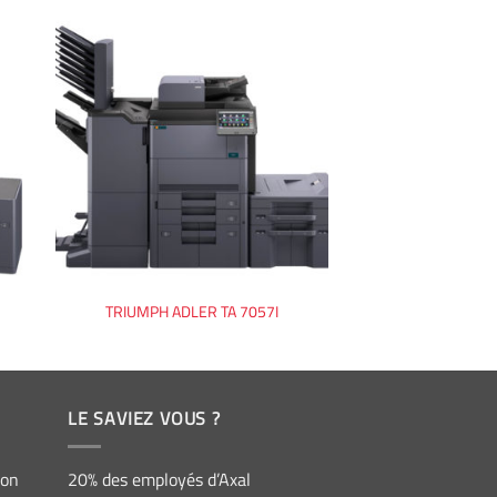
TRIUMPH ADLER TA 7057I
LE SAVIEZ VOUS ?
ion
20% des employés d’Axal