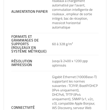
rouleaux à chargement
automatisé par l'avant,
commutation intelligente de
ALIMENTATION PAPIER
rouleaux , empileur de sortie
intégré, bac de réception,
massicot horizontal
automatique
FORMATS ET
GRAMMAGES DE
SUPPORTS
60 à 328 g/m²
(ROULEAUX EN
SYSTÈME MÉTRIQUE)
Jusqu’à 2400 x 1200 ppp
RÉSOLUTION
IMPRESSION
optimisés
Gigabit Ethernet (1000Base-T)
supportant les normes
suivantes : TCP/IP, BootP/DHCP
(IPv4 uniquement),
DHCPv6, TFTP (IPv4
uniquement), SNMP (v1, v2c,
v3), compatible Apple Bonjour,
CONNECTIVITÉ
WS Discovery, serveur Web