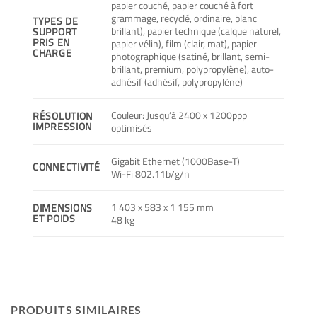
papier couché, papier couché à fort
grammage, recyclé, ordinaire, blanc
TYPES DE
brillant), papier technique (calque naturel,
SUPPORT
PRIS EN
papier vélin), film (clair, mat), papier
CHARGE
photographique (satiné, brillant, semi-
brillant, premium, polypropylène), auto-
adhésif (adhésif, polypropylène)
Couleur: Jusqu’à 2400 x 1200ppp
RÉSOLUTION
IMPRESSION
optimisés
Gigabit Ethernet (1000Base-T)
CONNECTIVITÉ
Wi-Fi 802.11b/g/n
1 403 x 583 x 1 155 mm
DIMENSIONS
ET POIDS
48 kg
PRODUITS SIMILAIRES