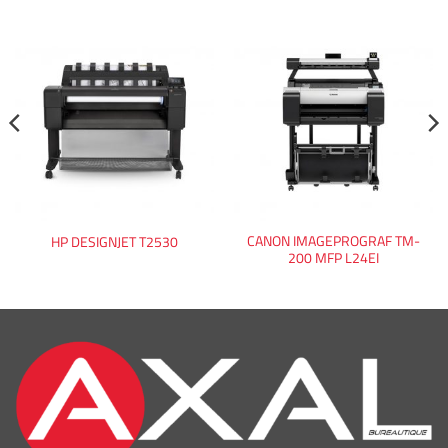
CANON IMAGEPROGRAF TM-
HP DESIGNJET T2530
200 MFP L24EI