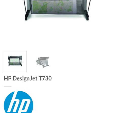
HP DesignJet T730