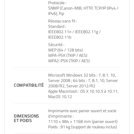
Protocole :
SNMP (Canon-MIB, HTTP, TCP/IP (IPv4 /
IPv6), ftp
Réseau sans fil :
Standard :
IEEE802.11n / IEEE802.11g /
IEEE802.11b
Sécurité :
WEP (64 / 128 bits)
WPA-PSK (TKIP / AES)
WPA2-PSK (TKIP / AES)
Microsoft Windows 32 bits : 7, 8.1, 10,
Server 2008 ; 64 bits : 7, 8.1, 10, Server
COMPATIBILITÉ
2008/R2, Server 2012/R2
Apple Macintosh : OS X 10.10.5 à 10.11,
MacOS 10.12
Imprimante avec panier ouvert et socle
d'imprimante :
DIMENSIONS
ET POIDS
1110 × 984 × 1168 mm (panier ouvert)
Poids : 91 kg (support de rouleau inclus)