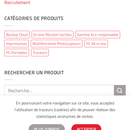
Recrutement
CATÉGORIES DE PRODUITS
Backup Cloud
Ecrans Réunion tactiles
Gamme Eco-responsable
Imprimantes
Multifonctions Photocopieurs
PC All in one
PC Portables
Traceurs
RECHERCHER UN PRODUIT
Recherche
pour :
En poursuivant votre navigation sur ce site, vous acceptez
l'utilisation de traceurs (cookies) afin de pouvoir réaliser des
statistiques anonymes de visites.
Mentions légales
Copyright 2026 ©
AXAL Bureautique
Site
développé par Web Runner Agence Web 360
PLUS D'INFOS
ACCEPTER