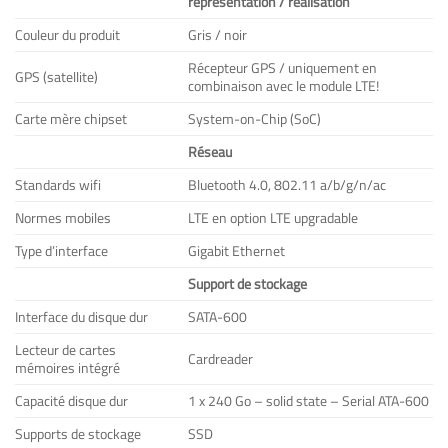
représentation / réalisation
Couleur du produit
Gris / noir
Récepteur GPS / uniquement en
GPS (satellite)
combinaison avec le module LTE!
Carte mère chipset
System-on-Chip (SoC)
Réseau
Standards wifi
Bluetooth 4.0, 802.11 a/b/g/n/ac
Normes mobiles
LTE en option LTE upgradable
Type d’interface
Gigabit Ethernet
Support de stockage
Interface du disque dur
SATA-600
Lecteur de cartes
Cardreader
mémoires intégré
Capacité disque dur
1 x 240 Go – solid state – Serial ATA-600
Supports de stockage
SSD