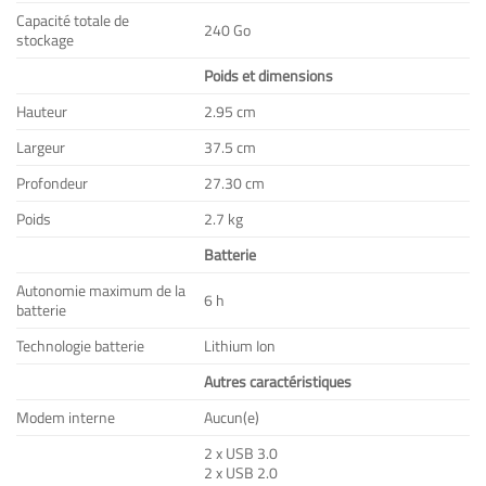
Capacité totale de
240 Go
stockage
Poids et dimensions
Hauteur
2.95 cm
Largeur
37.5 cm
Profondeur
27.30 cm
Poids
2.7 kg
Batterie
Autonomie maximum de la
6 h
batterie
Technologie batterie
Lithium Ion
Autres caractéristiques
Modem interne
Aucun(e)
2 x USB 3.0
2 x USB 2.0