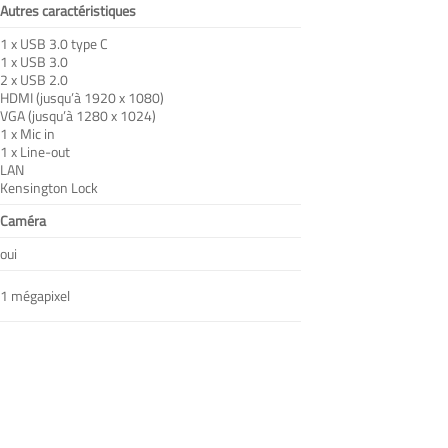
Autres caractéristiques
1 x USB 3.0 type C
1 x USB 3.0
2 x USB 2.0
HDMI (jusqu’à 1920 x 1080)
VGA (jusqu’à 1280 x 1024)
1 x Mic in
1 x Line-out
LAN
Kensington Lock
Caméra
oui
1 mégapixel