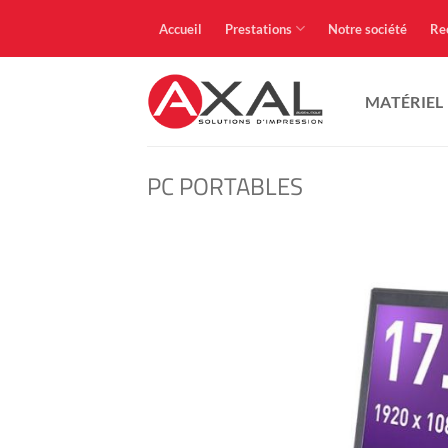
Passer
Accueil
Prestations
Notre société
Re
au
contenu
MATÉRIEL
PC PORTABLES