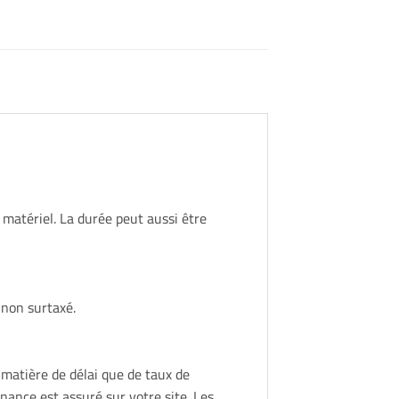
atériel. La durée peut aussi être
 non surtaxé.
matière de délai que de taux de
nance est assuré sur votre site. Les