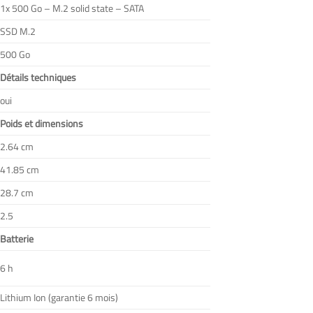
1x 500 Go – M.2 solid state – SATA
SSD M.2
500 Go
Détails techniques
oui
Poids et dimensions
2.64 cm
41.85 cm
28.7 cm
2.5
Batterie
6 h
Lithium Ion (garantie 6 mois)