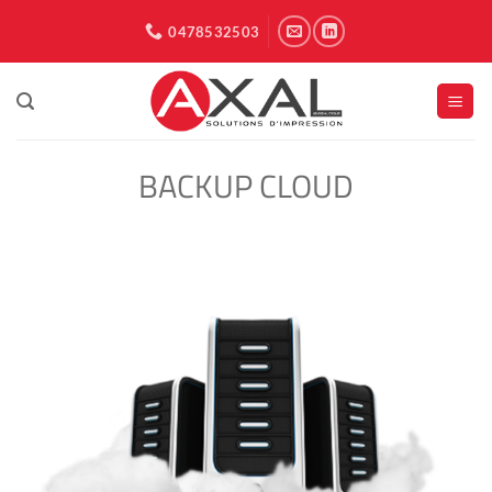
Passer
0478532503
au
contenu
BACKUP CLOUD