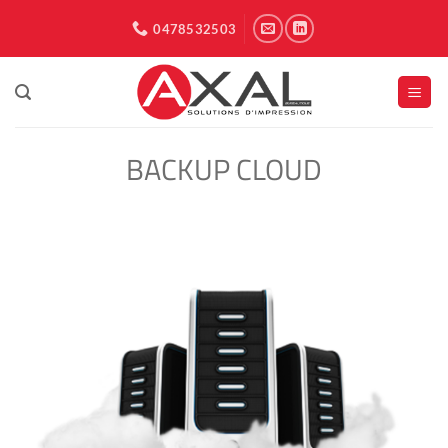
Passer
0478532503
au
contenu
BACKUP CLOUD